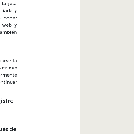
tarjeta
ciarla y
o poder
a web y
también
quear la
vez que
ormente
ntinuar
istro
ués de