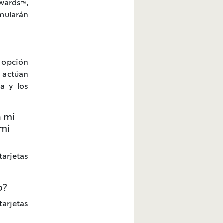
ewards™,
umularán
 opción
 actúan
a y los
a mi
 mi
tarjetas
o?
arjetas