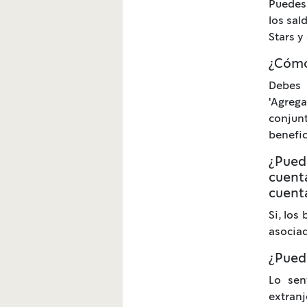
Puedes 
los sal
Stars y
¿Cómo 
Debes 
'Agreg
conjun
benefic
¿Puedo
cuenta
cuent
Si, los
asociad
¿Puedo
Lo sen
extranj