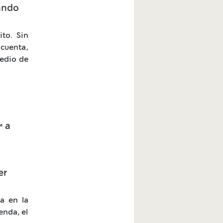
zando
ito. Sin
 cuenta,
medio de
™ a
er
a en la
enda, el