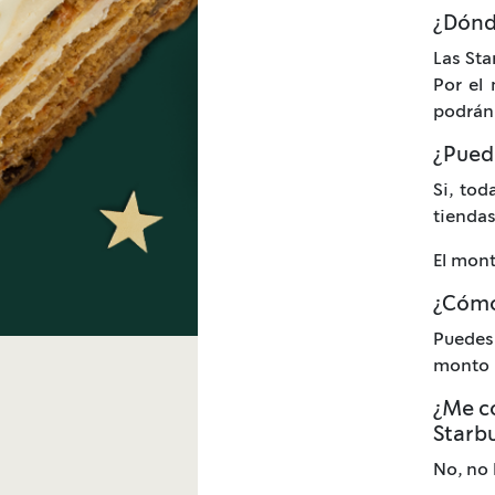
¿Dónd
Las Sta
Por el
podrán 
¿Pued
Si, tod
tiendas
El mont
¿Cómo
Puedes
monto 
¿Me co
Starb
No, no 