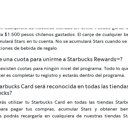
rs son el medio con el que obtienes beneficios y las acu
r compras y pagar con una Starbucks Card registrada. Pued
omprando con cualquier Starbucks Card registrada en tu c
n cualquiera de nuestras tiendas en Chile. Puedes ganar 
a $1.500 pesos chilenos gastados. El canje de cualquier b
ulará Stars en tu cuenta. No se acumulará Stars cuando se
iones de bebida de regalo.
te una cuota para unirme a Starbucks Rewards™?
existen cuotas para ningún nivel del programa. Todo lo qu
er es completar tu registro y estarás dentro del programa.
arbucks Card será reconocida en todas las tienda
ucks?
rás utilizar tu Starbucks Card en todas las tiendas Star
para pagar tus compras, acumular Stars y obtener bene
 podrás recargarla en cualquiera de nuestras tiendas St