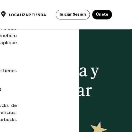
mulas al
es ganar
Iniciar Sesión
Únete
LOCALIZAR TIENDA
uenta al
una Star
eneficio
 aplique
e tienes
s
bucks de
ficios.
arbucks