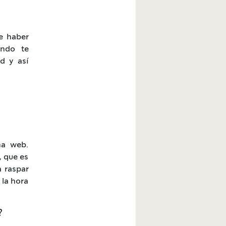
de haber
ando te
rd y así
?
na web.
, que es
a raspar
 la hora
?