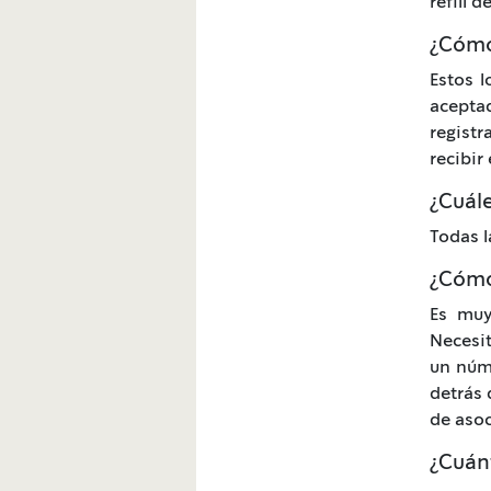
refill 
¿Cómo
Estos l
acepta
registr
recibir
¿Cuále
Todas l
¿Cómo 
Es muy
Necesit
un núme
detrás 
de asoc
¿Cuán