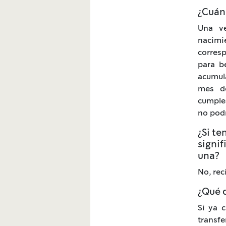
¿Cuán
Una ve
nacimie
corres
para b
acumula
mes de
cumplea
no podr
¿Si te
signif
una?
No, rec
¿Qué 
Si ya 
transfe