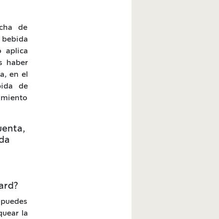
echa de
u bebida
 aplica
s haber
a, en el
bida de
cimiento
uenta,
ada
ard?
 puedes
quear la