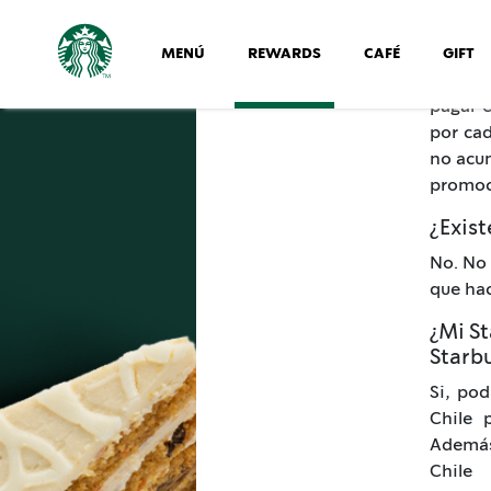
Las Sta
realiza
MENÚ
REWARDS
CAFÉ
GIFT
Stars c
pagar e
por cad
no acum
promoc
¿Exis
No. No 
que hac
¿Mi St
Starb
Si, pod
Chile 
Además
Chile