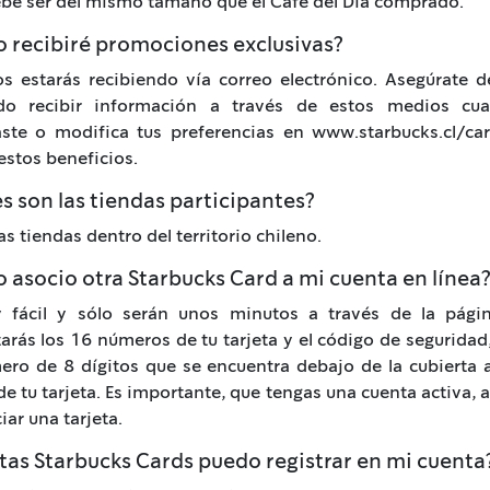
debe ser del mismo tamaño que el Café del Día comprado.
 recibiré promociones exclusivas?
os estarás recibiendo vía correo electrónico. Asegúrate 
do recibir información a través de estos medios cu
aste o modifica tus preferencias en www.starbucks.cl/ca
 estos beneficios.
s son las tiendas participantes?
as tiendas dentro del territorio chileno.
asocio otra Starbucks Card a mi cuenta en línea
 fácil y sólo serán unos minutos a través de la pági
arás los 16 números de tu tarjeta y el código de seguridad
ro de 8 dígitos que se encuentra debajo de la cubierta 
de tu tarjeta. Es importante, que tengas una cuenta activa, a
iar una tarjeta.
tas Starbucks Cards puedo registrar en mi cuenta