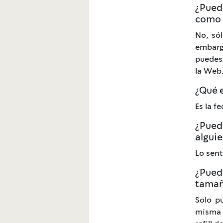
¿Puedo
como 
No, sól
embargo
puedes 
la Web
¿Qué e
Es la f
¿Pued
algui
Lo sent
¿Puedo
tamaño
Solo p
misma t