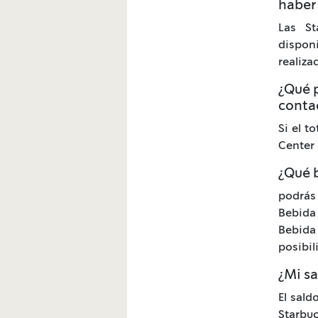
haber
Las St
disponi
realiza
¿Qué p
conta
Si el t
Center
¿Qué 
podrás
Bebida 
Bebida
posibil
¿Mi s
El sald
Starbuc