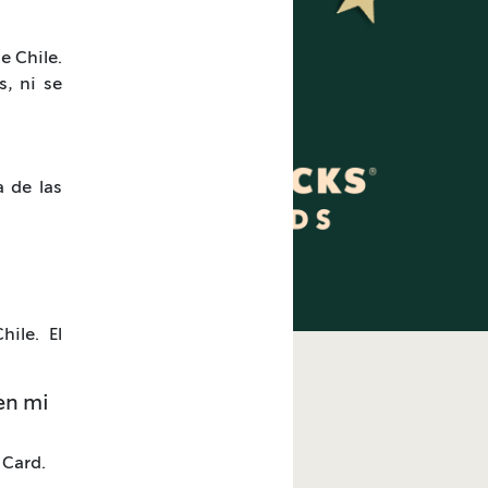
e Chile.
, ni se
a de las
ile. El
 en mi
 Card.