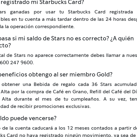
 registrado mi Starbucks Card?
ars ganadas por usar tu Starbucks Card registrada 
bles en tu cuenta a más tardar dentro de las 24 horas de
da la operación correspondiente.
asa si mi saldo de Stars no es correcto? ¿A quién
cto?
otal de Stars no aparece correctamente debes llamar a nues
 600 247 9600.
beneficios obtengo al ser miembro Gold?
 obtener una Bebida de regalo cada 36 Stars acumulad
Alta por la compra de Café en Grano, Refill del Café del D
 Alta durante el mes de tu cumpleaños. A su vez, ten
idad de recibir promociones exclusivas.
aldo puede vencerse?
o de la cuenta caducará a los 12 meses contados a partir d
ks Card no haya registrado ningún movimiento, ya sea de