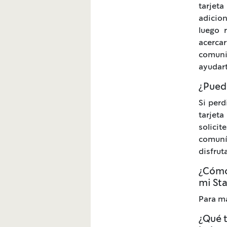
tarjet
adicion
luego 
acerca
comuni
ayudart
¿Puedo
Si perd
tarjet
solici
comuní
disfrut
¿Cómo
mi St
Para má
¿Qué t