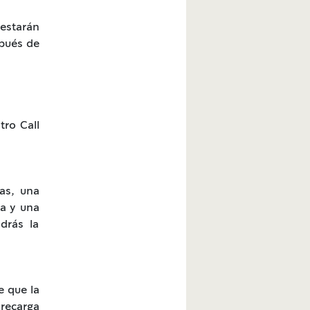
estarán
spués de
tro Call
as, una
ía y una
drás la
e que la
 recarga